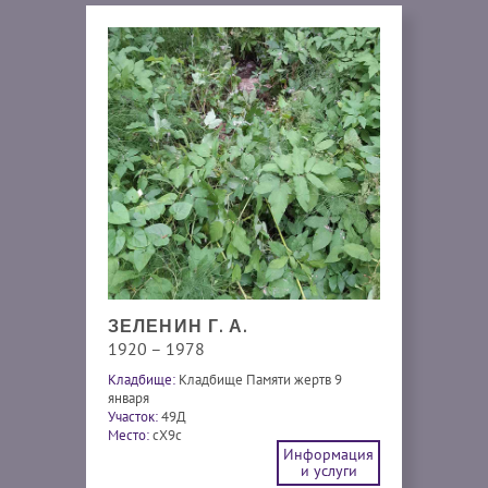
ЗЕЛЕНИН Г. А.
1920 – 1978
Кладбище:
Кладбище Памяти жертв 9
января
Участок:
49Д
Место:
cX9c
Информация
и услуги