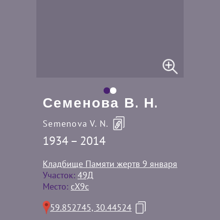
Семенова В. Н.
Semenova V. N.
1934 – 2014
Кладбище Памяти жертв 9 января
Участок:
49Д
Место:
cX9c
59.852745, 30.44524