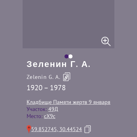
Зеленин Г. А.
Zelenin G. A.
1920 – 1978
Кладбище Памяти жертв 9 января
Участок:
49Д
Место:
cX9c
59.852745, 30.44524