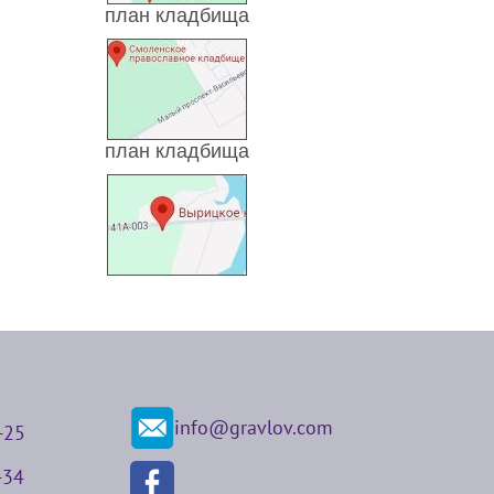
план кладбища
план кладбища
info@gravlov.com
-25
-34