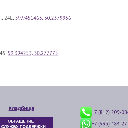
., 24Е,
59.9451463, 30.2379956
245,
59.394253, 30.277775
Кладбища
+7 (812) 209-08
ОБРАЩЕНИЕ
+7 (993) 484-27
 СЛУЖБУ ПОДДЕРЖКИ