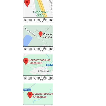
план кладбища
план кладбища
план кладбища