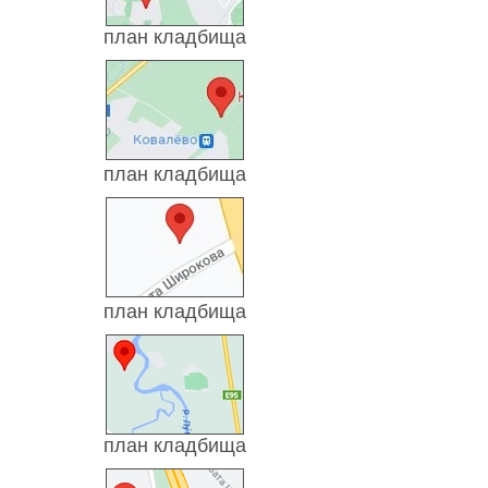
план кладбища
план кладбища
план кладбища
план кладбища