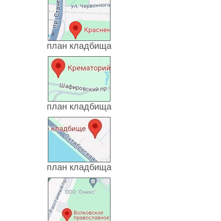
план кладбища
план кладбища
план кладбища