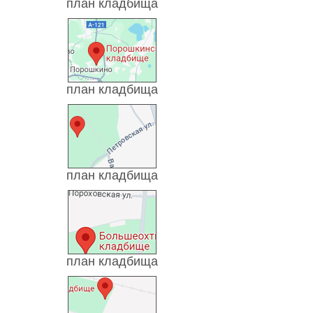
план кладбища
план кладбища
план кладбища
план кладбища