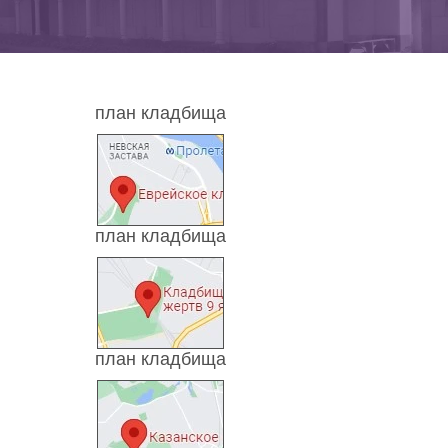
план кладбища
план кладбища
план кладбища