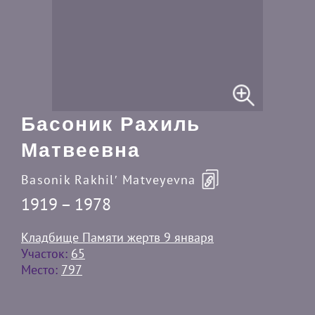
Басоник Рахиль
Матвеевна
Basonik Rakhilʹ Matveyevna
1919 – 1978
Кладбище Памяти жертв 9 января
Участок:
65
Место:
797