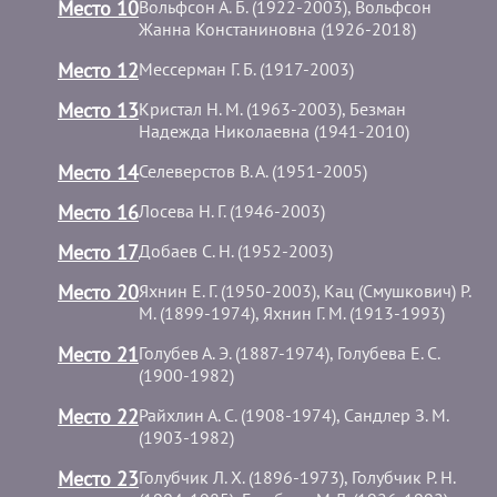
Место 10
Вольфсон А. Б. (1922-2003), Вольфсон
Жанна Констаниновна (1926-2018)
Место 12
Мессерман Г. Б. (1917-2003)
Место 13
Кристал Н. М. (1963-2003), Безман
Надежда Николаевна (1941-2010)
Место 14
Селеверстов В. А. (1951-2005)
Место 16
Лосева Н. Г. (1946-2003)
Место 17
Добаев С. Н. (1952-2003)
Место 20
Яхнин Е. Г. (1950-2003), Кац (Смушкович) Р.
М. (1899-1974), Яхнин Г. М. (1913-1993)
Место 21
Голубев А. Э. (1887-1974), Голубева Е. С.
(1900-1982)
Место 22
Райхлин А. С. (1908-1974), Сандлер З. М.
(1903-1982)
Место 23
Голубчик Л. Х. (1896-1973), Голубчик Р. Н.