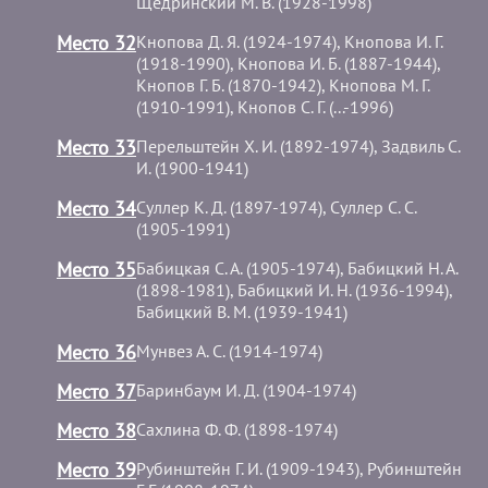
Щедринский М. В. (1928-1998)
Место 32
Кнопова Д. Я. (1924-1974), Кнопова И. Г.
(1918-1990), Кнопова И. Б. (1887-1944),
Кнопов Г. Б. (1870-1942), Кнопова М. Г.
(1910-1991), Кнопов С. Г. (...-1996)
Место 33
Перельштейн Х. И. (1892-1974), Задвиль С.
И. (1900-1941)
Место 34
Суллер К. Д. (1897-1974), Суллер С. С.
(1905-1991)
Место 35
Бабицкая С. А. (1905-1974), Бабицкий Н. А.
(1898-1981), Бабицкий И. Н. (1936-1994),
Бабицкий В. М. (1939-1941)
Место 36
Мунвез А. С. (1914-1974)
Место 37
Баринбаум И. Д. (1904-1974)
Место 38
Сахлина Ф. Ф. (1898-1974)
Место 39
Рубинштейн Г. И. (1909-1943), Рубинштейн