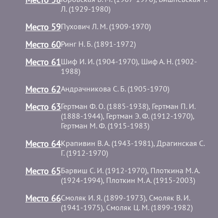
Л. (1929-1980)
Место 59
Пухович Л. М. (1909-1970)
Место 60
Ринг Н. Б. (1891-1972)
Место 61
Шиф И. И. (1904-1970), Шиф А. Н. (1902-
1988)
Место 62
Андрачникова С. Б. (1905-1970)
Место 63
Гертман Ф. О. (1885-1938), Гертман П. И.
(1888-1944), Гертман Э. Ф. (1912-1970),
Гертман М. Ф. (1915-1983)
Место 64
Крапивин В. А. (1943-1981), Драгинская С.
Г. (1912-1970)
Место 65
Барвиш С. И. (1912-1970), Плоткина М. А.
(1924-1994), Плоткин М. А. (1915-2003)
Место 66
Смоляк И. Я. (1899-1973), Смоляк В. И.
(1941-1975), Смоляк Ц. М. (1899-1982)