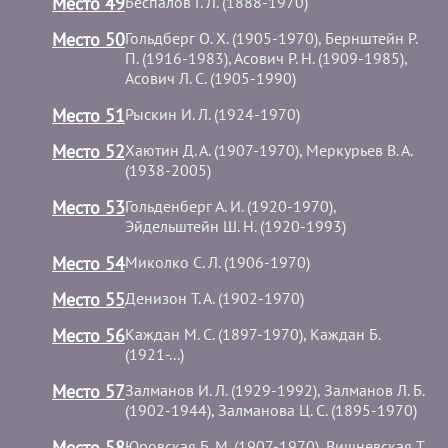
Место 49
Беспалов Г. Л. (1888-1970)
Место 50
Гольдберг О. Х. (1905-1970), Бернштейн Р.
П. (1916-1983), Асович Р. Н. (1909-1985),
Асович Л. С. (1905-1990)
Место 51
Рыскин И. Л. (1924-1970)
Место 52
Хаютин Д. А. (1907-1970), Меркурьев В. А.
(1938-2005)
Место 53
Гольденберг А. И. (1920-1970),
Эйдельштейн Ш. Н. (1920-1993)
Место 54
Миколко С. Л. (1906-1970)
Место 55
Денизон Т. А. (1902-1970)
Место 56
Каждан М. С. (1897-1970), Каждан Б.
(1921-...)
Место 57
Залманов И. Л. (1929-1992), Залманов Л. Б.
(1902-1944), Залманова Ц. С. (1895-1970)
Место 58
Юровская Б. М. (1907-1970), Вишневская Т.