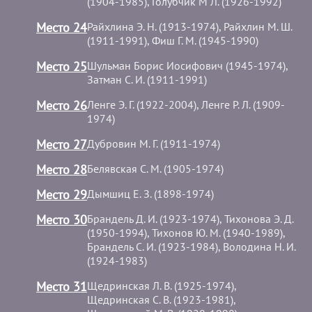
(1904-1985), Голубчик М Л. (1926-1992)
Место 24
Райхлина Э. Н. (1913-1974), Райхлин М. Ш.
(1911-1991), Фиш Г. М. (1945-1990)
Место 25
Шульман Борис Иосифович (1945-1974),
Затман С. И. (1911-1991)
Место 26
Ленге Э. Г. (1922-2004), Ленге Р. Л. (1909-
1974)
Место 27
Дубровин М. Г. (1911-1974)
Место 28
Белявская С. М. (1905-1974)
Место 29
Дымшиц Е. З. (1898-1974)
Место 30
Брандель Д. И. (1923-1974), Тихонова Э. Д.
(1950-1994), Тихонов Ю. М. (1940-1989),
Брандель С. И. (1923-1984), Володина Н. И.
(1924-1983)
Место 31
Щедринская Л. В. (1925-1974),
Щедринская С. В. (1923-1981),