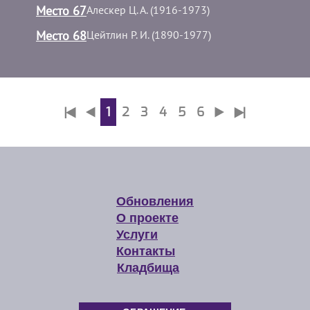
Место 67
Алескер Ц. А. (1916-1973)
Место 68
Цейтлин Р. И. (1890-1977)
1
2
3
4
5
6
Обновления
О проекте
Услуги
Контакты
Кладбища