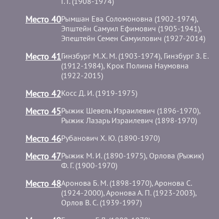
Г. Г. (1908-1974)
Место 40
Рымшан Ева Соломоновна (1902-1974),
Эпштейн Самуил Ефимович (1905-1941),
Эпештейн Семен Самуилович (1927-2014)
Место 41
Гинзбург М.Х. М. (1903-1974), Гинзбург З. Е.
(1912-1984), Крок Полина Наумовна
(1922-2015)
Место 42
Косс Д. И. (1919-1975)
Место 45
Рыжик Шевель Израилевич (1896-1970),
Рыжик Лазарь Израилевич (1898-1970)
Место 46
Рубанович Х. Ю. (1890-1970)
Место 47
Рыжик М. И. (1890-1975), Орлова (Рыжик)
Ф. Г. (1900-1970)
Место 48
Аронова Б. М. (1898-1970), Аронова С.
(1924-2000), Аронова А. П. (1923-2003),
Орлов В. С. (1939-1997)