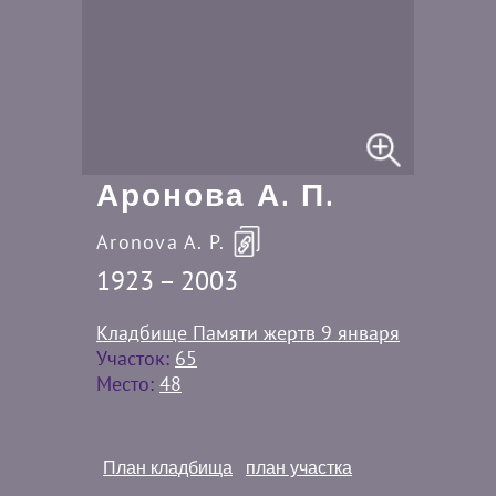
Аронова А. П.
Aronova A. P.
1923 – 2003
Кладбище Памяти жертв 9 января
Участок:
65
Место:
48
План кладбища
план участка