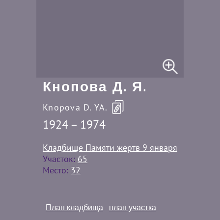
Кнопова Д. Я.
Knopova D. YA.
1924 – 1974
Кладбище Памяти жертв 9 января
Участок:
65
Место:
32
План кладбища
план участка