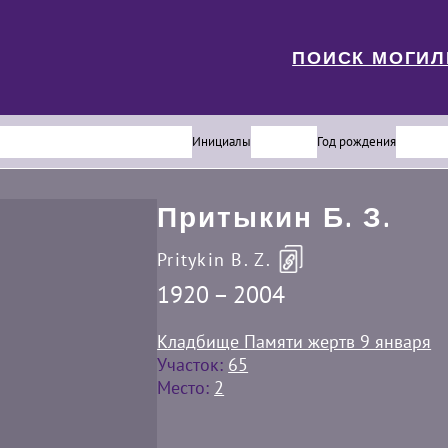
ПОИСК МОГИ
Инициалы
Год рождения
Притыкин Б. З.
Pritykin B. Z.
1920 – 2004
Кладбище Памяти жертв 9 января
Участок:
65
Место:
2