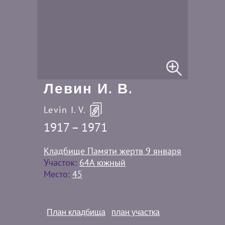
Левин И. В.
Levin I. V.
1917 – 1971
Кладбище Памяти жертв 9 января
Участок:
64А южный
Место:
45
План кладбища
план участка