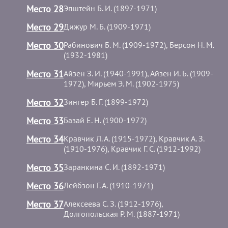
Место 28
Эпштейн Б. И. (1897-1971)
Место 29
Дижур М. Б. (1909-1971)
Место 30
Рабинович Б. М. (1909-1972), Берсон Н. М.
(1932-1981)
Место 31
Айзен З. И. (1940-1991), Айзен И. Б. (1909-
1972), Мирьем Э. М. (1902-1975)
Место 32
Зингер Б. Г. (1899-1972)
Место 33
Базай Е. Н. (1900-1972)
Место 34
Кравчик Л. А. (1915-1972), Кравчик А. З.
(1910-1976), Кравчик Г. С. (1912-1992)
Место 35
Заранкина С. И. (1892-1971)
Место 36
Лейбзон Г. А. (1910-1971)
Место 37
Алексеева С. З. (1912-1976),
Долгопольская Р. М. (1887-1971)