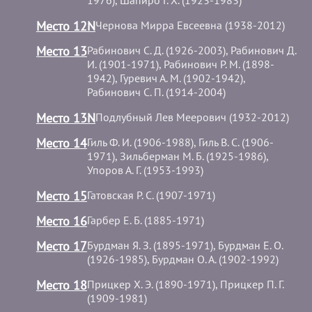
1976), Шапиро Г. Х. (1923-1983)
Место 12N
Чернова Мирра Евсеевна (1938-2012)
Место 13
Рабинович С. Д. (1926-2003), Рабинович Д.
И. (1901-1971), Рабинович Р. М. (1898-
1942), Гуревич А. М. (1902-1942),
Рабинович С. П. (1914-2004)
Место 13N
Подлубный Лев Меерович (1932-2012)
Место 14
Гиль Ф. И. (1906-1988), Гиль В. С. (1906-
1971), Зильберман М. Б. (1925-1986),
Упоров А. Г. (1953-1993)
Место 15
Гатовская Р. С. (1907-1971)
Место 16
Гарбер Е. Б. (1885-1971)
Место 17
Бурдман Я. З. (1895-1971), Бурдман Е. О.
(1926-1985), Бурдман О. А. (1902-1992)
Место 18
Прицкер Х. Э. (1890-1971), Прицкер П. Г.
(1909-1981)