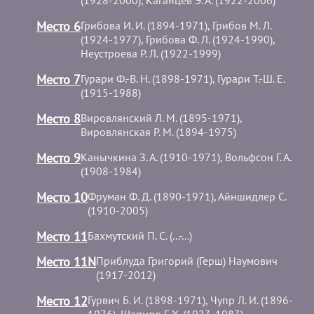
(1928-2000), Каганцев Э. А. (1922-2006)
Место 6
Грибова И. И. (1894-1971), Грибов М. Л.
(1924-1977), Грибова Ф. Л. (1924-1990),
Неустроева Р. Л. (1922-1999)
Место 7
Гурари Ф.-В. Н. (1898-1971), Гурари Т.-Ш. Е.
(1915-1988)
Место 8
Вировлянский Л. М. (1895-1971),
Вировлянская Р. М. (1894-1975)
Место 9
Канычкина З. А. (1910-1971), Вольфсон Г. А.
(1908-1984)
Место 10
Фруман Ф. Д. (1890-1971), Айншидлер С.
(1910-2005)
Место 11
Бахмутский П. С. (...-...)
Место 11N
Приблуда Григорий (Герш) Наумович
(1917-2012)
Место 12
Гурвич Б. И. (1898-1971), Чупр Л. И. (1896-