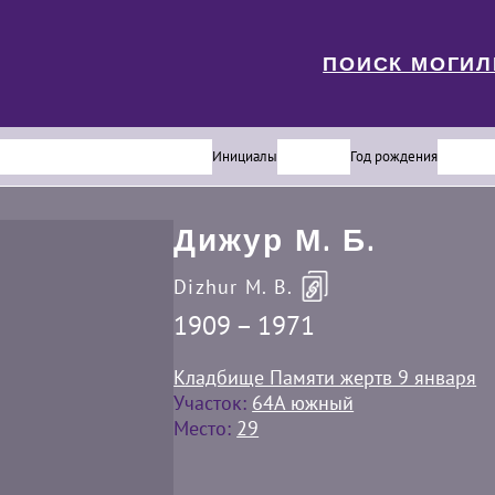
ПОИСК МОГИ
Инициалы
Год рождения
Дижур М. Б.
Dizhur M. B.
1909 – 1971
Кладбище Памяти жертв 9 января
Участок:
64А южный
Место:
29