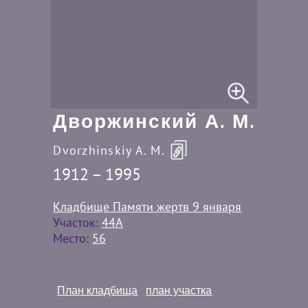
Дворжинский А. М.
Dvorzhinskiy A. M.
1912 – 1995
Кладбище Памяти жертв 9 января
Участок:
44A
Место:
56
План кладбища
план участка