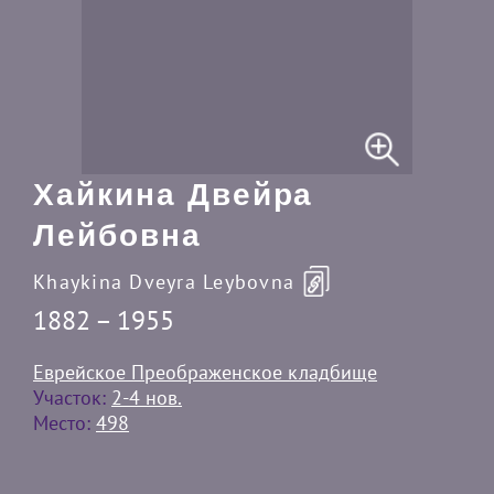
Хайкина Двейра
Лейбовна
Khaykina Dveyra Leybovna
1882 – 1955
Еврейское Преображенское кладбище
Участок:
2-4 нов.
Место:
498