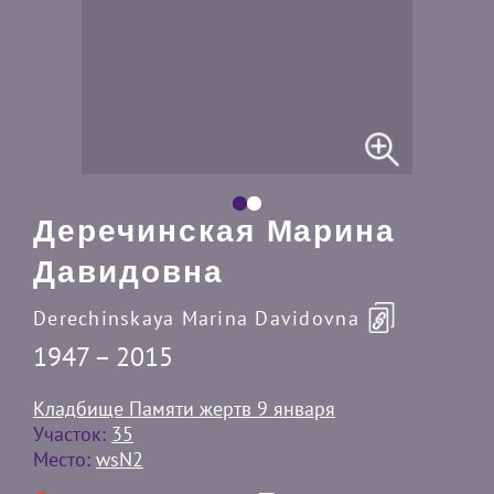
Деречинская Марина
Давидовна
Derechinskaya Marina Davidovna
1947 – 2015
Кладбище Памяти жертв 9 января
Участок:
35
Место:
wsN2