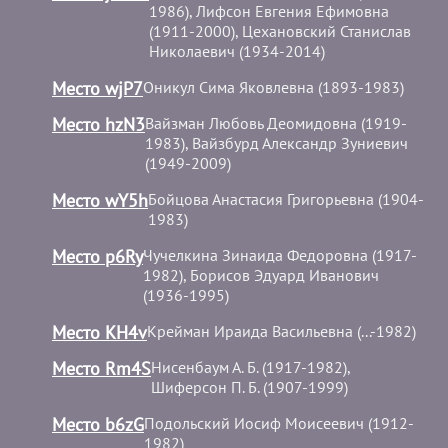
1986), Лифсон Евгения Ефимовна
(1911-2000), Цехановский Станислав
Николаевич (1934-2014)
Место wjP7
Оникул Сима Яковлевна (1893-1983)
Место hzN3
Вайзман Любовь Деомидовна (1919-
1983), Вайзбурд Александр Зуниевич
(1949-2009)
Место wY5h
Бойцова Анастасия Григорьевна (1904-
1983)
Место p6Ry
Чучелкина Зинаида Федоровна (1917-
1982), Борисов Эдуард Иванович
(1936-1995)
Место KH4v
Крейман Ираида Васильевна (...-1982)
Место Rm4S
Нисенбаум А. Б. (1917-1982),
Шиферсон П. Б. (1907-1999)
Место b6zG
Подольский Иосиф Моисеевич (1912-
1982)