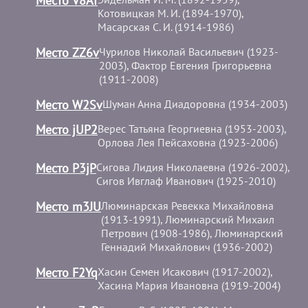
Место V8Af
Котовицкая М. И. (1894-1970),
Масарская С. И. (1914-1986)
Место ZZ6v
Чурилов Николай Васильевич (1923-
2003), Фактор Евгения Григорьевна
(1911-2008)
Место W2Sv
Шуман Анна Диадоровна (1934-2003)
Место jUP2
Верес Татьяна Георгиевна (1953-2003),
Орлова Лея Пейсаховна (1923-2006)
Место P3jP
Сигова Лидия Николаевна (1926-2002),
Сигов Ивглаф Иванович (1925-2010)
Место m3JU
Люминарская Ревекка Михайловна
(1913-1991), Люминарский Михаил
Петрович (1908-1986), Люминарский
Геннадий Михайлович (1936-2002)
Место F2Yq
Хасин Семен Исакович (1917-2002),
Хасина Мария Ивановна (1919-2004)