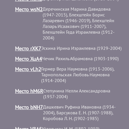
Место wsN2
Деречинская Марина Давидовна
(1947-2015), Блехштейн Борис
Лазаревич (1946-2019), Блехштейн
Лазарь Исаакович (1911-2007),
Блехштейн Геда Израилевна (1912-
2004)
Место rXK7
Эскина Ирина Израилевна (1929-2004)
Место XuA4
Чечик Рахиль Абрамовна (1903-1990)
Место vLh2
Гермер Вера Наумовна (1913-2006),
Тарнопольская Любовь Наумовна
(1914-2004)
Место hM6R
Степунина Нелли Александровна
(1937-2004)
Место bNH7
Дашкевич Руфина Ивановна (1934-
2004), Барсукова Е. Н. (1907-1988),
Коробова Л. Н. (1902-1985)
Эйдельман И. М. (1892-1959),