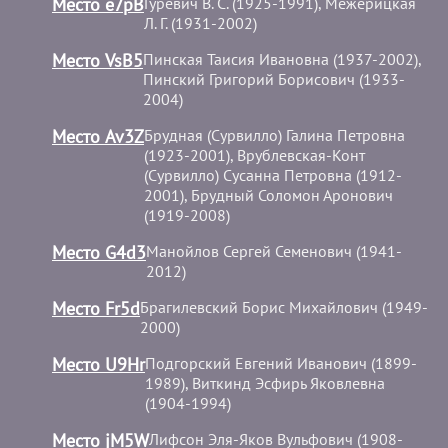
Место e7pB
Гуревич В. С. (1925-1991), Межерицкая
Л. Г. (1931-2002)
Место VsB5
Пинская Таисия Ивановна (1937-2002),
Пинский Григорий Борисович (1933-
2004)
Место Av3Z
Брудная (Сурвилло) Галина Петровна
(1923-2001), Врублевская-Конт
(Сурвилло) Сусанна Петровна (1912-
2001), Брудный Соломон Аронович
(1919-2008)
Место G4d3
Манойлов Сергей Семенович (1941-
2012)
Место Fr5d
Брагилевский Борис Михайлович (1949-
2000)
Место U9Hr
Подгорский Евгений Иванович (1899-
1989), Виткинд Эсфирь Яковлевна
(1904-1994)
Место jM5W
Лифсон Эля-Яков Вульфович (1908-