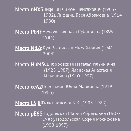
Место nNX3
Лифшиц Симон Пейсахович (1903-
1982), Лифшиц Бася Абрамовна (1914-
1990)
Место Pb4h
Нечаевская Бася Рубиновна (1899-
1983)
Место N8Zg
Куц Владислав Михайлович (1941-
2004)
Место HuM3
Сциборовская Наталья Ильинична
(1925-1987), Яланская Анастасия
Ильинична (1910-1997)
Место ceA2
Перельман Юлия Марковна (1919-
1983)
Место L5j8
Филипповская З. К. (1905-1983)
Место pE6S
Подольская Мария Абрамовна (1907-
1983), Подольская София Иосифовна
(1908-1997)