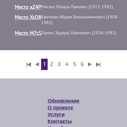
Место xZ4P
Мисюк Лазарь Львович (1922-1982)
Место XsD8
Квечман Абрам Беньнаминович (1908-
1982)
Место M7cS
Лунин Эдуард Хаимович (1938-1982)
1
2
3
4
5
6
Обновления
О проекте
Услуги
Контакты