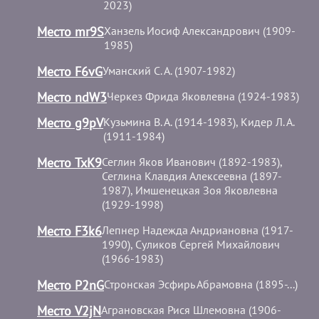
2023)
Место mr9S
Ханзель Иосиф Александрович (1909-
1985)
Место F6vG
Уманский С. А. (1907-1982)
Место ndW3
Черкез Фрида Яковлевна (1924-1983)
Место g9pV
Кузьмина В. А. (1914-1983), Кидер Л. А.
(1911-1984)
Место TxK9
Сеглин Яков Иванович (1892-1983),
Сеглина Клавдия Алексеевна (1897-
1987), Имшенецкая Зоя Яковлевна
(1929-1998)
Место F3k6
Лепнер Надежда Андриановна (1917-
1990), Суликов Сергей Михайлович
(1966-1983)
Место P2nG
Стронская Эсфирь Абрамовна (1895-...)
Место V2jN
Аграновская Рися Шлемовна (1906-