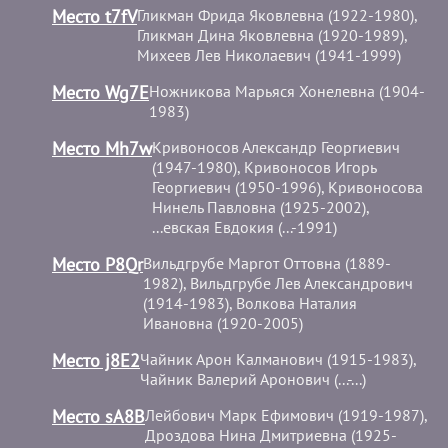
Место t7fV
Гликман Фрида Яковлевна (1922-1980),
Гликман Дина Яковлевна (1920-1989),
Михеев Лев Николаевич (1941-1999)
Место Wg7E
Ножникова Марьяся Хонелевна (1904-
1983)
Место Mh7w
Кривоносов Александр Георгиевич
(1947-1980), Кривоносов Игорь
Георгиевич (1950-1996), Кривоносова
Нинель Павловна (1925-2002),
...евская Евдокия (...-1991)
Место P8Qr
Вильдгрубе Маргот Оттовна (1889-
1982), Вильдгрубе Лев Александрович
(1914-1983), Волкова Наталия
Ивановна (1920-2005)
Место j8E2
Чайник Арон Калманович (1915-1983),
Чайник Валерий Аронович (...-...)
Место sA8B
Лейбович Марк Ефимович (1919-1987),
Дроздова Нина Дмитриевна (1925-