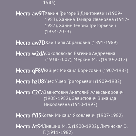
1983)
Место aw9T
Ханин Григорий Дмитриевич (1909-
1983), Ханина Тамара Ивановна (1912-
1987), Ханин Генрих Григорьевич
(1934-2023)
Место aw7D
Хай Лиля Абрамовна (1891-1989)
Место w2dA
Соколовская Евгения Андреевна
(1938-2007), Меркин М. Г. (1940-2012)
Место qF8V
Райцес Михаил Борисович (1907-1982)
Место hzU8
Уцес Ушер Григорьевич (1909-1982)
Место C2Ca
Завистович Анатолий Александрович
(1908-1982), Завистович Зинаида
Николаевна (1910-1997)
Место fYJ5
Коган Михаил Яковлевич (1907-1982)
Место AtS4
Лившиц М. Б. (1900-1982), Литинская Э.
Г. (1911-1982)