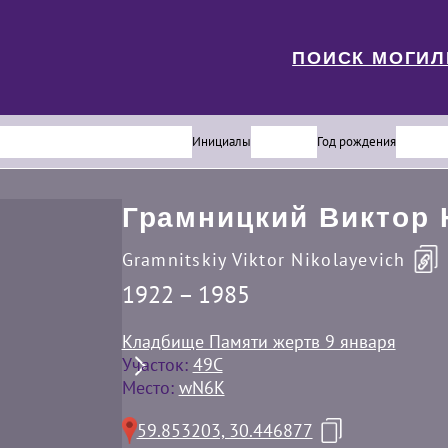
ПОИСК МОГИ
Инициалы
Год рождения
Грамницкий Виктор 
Gramnitskiy Viktor Nikolayevich
1922 – 1985
Кладбище Памяти жертв 9 января
Участок:
49С
Место:
wN6K
59.853203, 30.446877