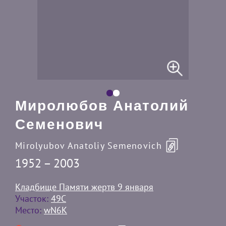
Миролюбов Анатолий
Семенович
Mirolyubov Anatoliy Semenovich
1952 – 2003
Кладбище Памяти жертв 9 января
Участок:
49С
Место:
wN6K