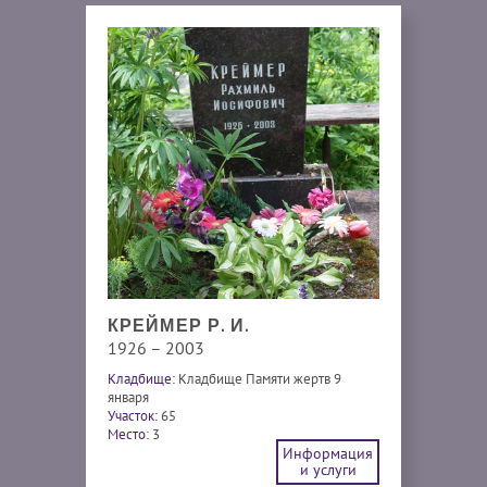
КРЕЙМЕР Р. И.
1926 – 2003
Кладбище:
Кладбище Памяти жертв 9
января
Участок:
65
Место:
3
Информация
и услуги