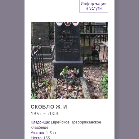
Информация
и услуги
СКОБЛО Ж. И.
1935 – 2004
Кладбище:
Еврейское Преображенское
кладбище
Участок:
1-3 ст.
Место:
135