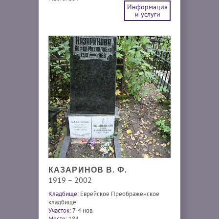
Информация
и услуги
КАЗАРИНОВ В. Ф.
1919 – 2002
Кладбище:
Еврейское Преображенское
кладбище
Участок:
7-4 нов.
Место:
184