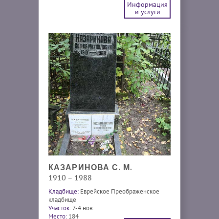
Информация
и услуги
КАЗАРИНОВА С. М.
1910 – 1988
Кладбище:
Еврейское Преображенское
кладбище
Участок:
7-4 нов.
Место:
184