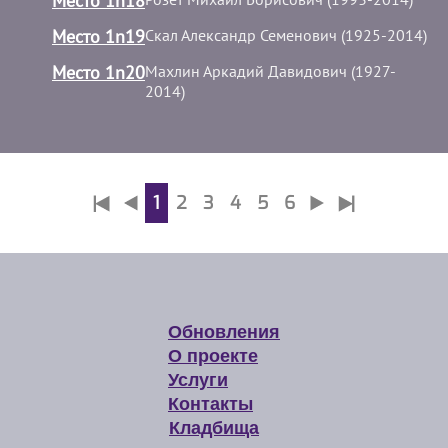
Место 1n18
Место 1n19
Скал Александр Семенович (1925-2014)
Место 1n20
Махлин Аркадий Давидович (1927-
2014)
1
2
3
4
5
6
Обновления
О проекте
Услуги
Контакты
Кладбища