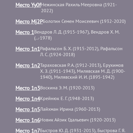
Место Yy0f
Нежинская Рахиль Мееровна (1921-
2022)
Место Mj2P
Болотин Семен Моисеевич (1932-2020)
Место 1
Вендров Л. Д. (1915-1967), Вендров Х. М.
(...-1978)
Место 1n1
Рафальсон Б. Х. (1915-2012), Рафальсон
Л. С. (1924-2018)
Место 1n2
Тараховская Р. А. (1912-2013), Ерухимов
Х. З. (1911-1943), Милявская М. Д. (1900-
1940), Милявский И. И. (1895-1942)
Место 1n3
Воскина Э. М. (1920-2013)
Место 1n4
Крейнюк Е. Г. (1948-2013)
Место 1n5
Лайхман Ирина (1960-2013)
Место 1n6
Новик Айзик Гдальевич (1920-2013)
Место 1n7
Быстров Ю. Д. (1931-2013), Быстрова Г. Я.