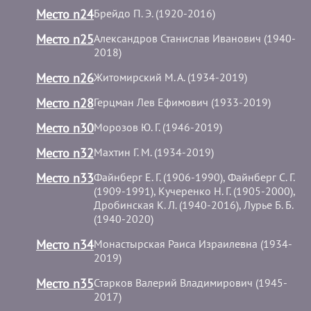
Место n24
Брейдо П. Э. (1920-2016)
Место n25
Александров Станислав Иванович (1940-
2018)
Место n26
Житомирский М. А. (1934-2019)
Место n28
Герцман Лев Ефимович (1933-2019)
Место n30
Морозов Ю. Г. (1946-2019)
Место n32
Махтин Г. М. (1934-2019)
Место n33
Фaйнберг Е. Г. (1906-1990), Файнберг С. Г.
(1909-1991), Кучеренко Н. Г. (1905-2000),
Дробинская К. Л. (1940-2016), Лурье Б. Б.
(1940-2020)
Место n34
Монастырская Раиса Израилевна (1934-
2019)
Место n35
Старков Валерий Владимирович (1945-
2017)