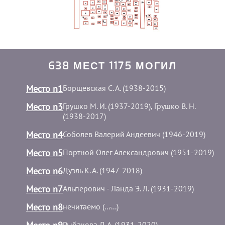
638 МЕСТ 1175 МОГИЛ
Место n1
Борщевская С. А. (1938-2015)
Место n3
Грушко М. И. (1937-2019), Грушко В. Н.
(1938-2017)
Место n4
Соболев Валерий Андеевич (1946-2019)
Место n5
Портной Oлег Александрович (1951-2019)
Место n6
Дуэль К. А. (1947-2018)
Место n7
Альперович - Ланда Э. Л. (1931-2019)
Место n8
нечитаемо (...-...)
Рыбакова Л. А. (1931-2020)