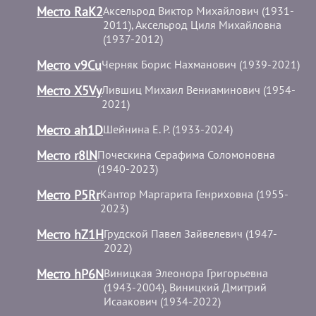
Место RaK2
Аксельрод Виктор Михайлович (1931-
2011), Аксельрод Циля Михайловна
(1937-2012)
Место v9Cu
Черняк Борис Нахманович (1939-2021)
Место X5Vy
Лившиц Михаил Вениаминович (1954-
2021)
Место ah1D
Шейнина Е. Р. (1933-2024)
Место r8lN
Поческина Серафима Соломоновна
(1940-2023)
Место P5Rr
Кантор Маргарита Генриховна (1955-
2023)
Место hZ1H
Грудской Павел Зайвелевич (1947-
2022)
Место hP6N
Виницкая Элеонора Григорьевна
(1943-2004), Виницкий Дмитрий
Исаакович (1934-2022)