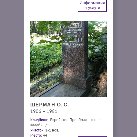
Информация
и услуги
ШЕРМАН О. С.
1906 – 1981
Кладбище:
Еврейское Преображенское
кладбище
Участок:
1-1 нов.
Место:
44