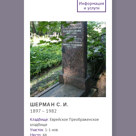
Информация
и услуги
ШЕРМАН С. И.
1897 – 1982
Кладбище:
Еврейское Преображенское
кладбище
Участок:
1-1 нов.
Место:
44