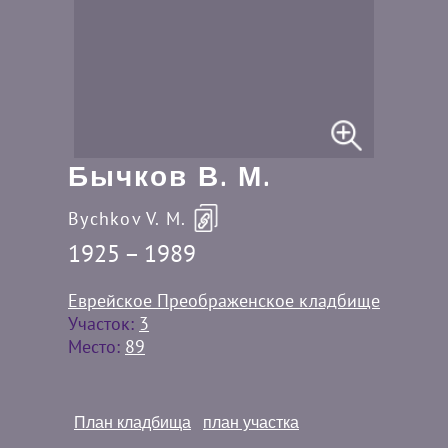
Бычков В. М.
Bychkov V. M.
1925 – 1989
Еврейское Преображенское кладбище
Участок:
3
Место:
89
План кладбища
план участка