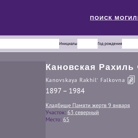
ПОИСК МОГИ
Инициалы
Год рождения
Кановская Рахиль
Kanovskaya Rakhilʹ Falkovna
1897 – 1984
Кладбище Памяти жертв 9 января
Участок:
63 северный
Место:
65