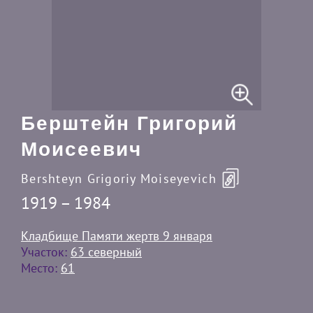
Берштейн Григорий
Моисеевич
Bershteyn Grigoriy Moiseyevich
1919 – 1984
Кладбище Памяти жертв 9 января
Участок:
63 северный
Место:
61