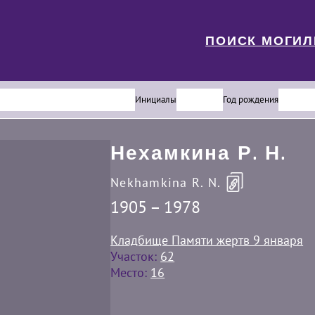
ПОИСК МОГИ
Инициалы
Год рождения
Нехамкина Р. Н.
Nekhamkina R. N.
1905 – 1978
Кладбище Памяти жертв 9 января
Участок:
62
Место:
16