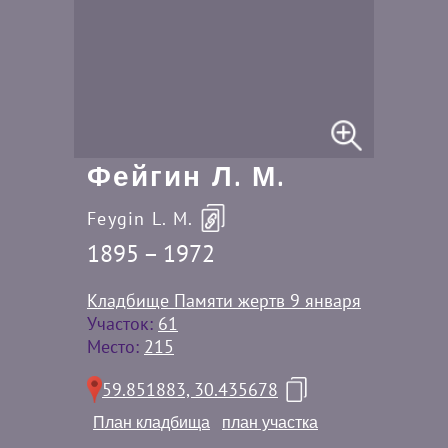
Фейгин Л. М.
Feygin L. M.
1895 – 1972
Кладбище Памяти жертв 9 января
Участок:
61
Место:
215
59.851883, 30.435678
План кладбища
план участка