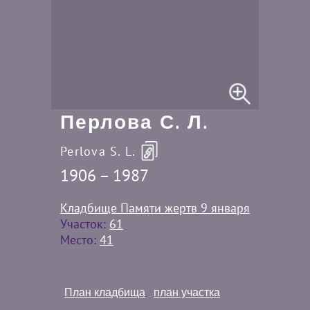
Перлова С. Л.
Perlova S. L.
1906 – 1987
Кладбище Памяти жертв 9 января
Участок:
61
Место:
41
План кладбища
план участка