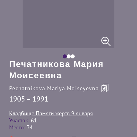
Печатникова Мария
Моисеевна
Pechatnikova Mariya Moiseyevna
1905 – 1991
Кладбище Памяти жертв 9 января
Участок:
61
Место:
34