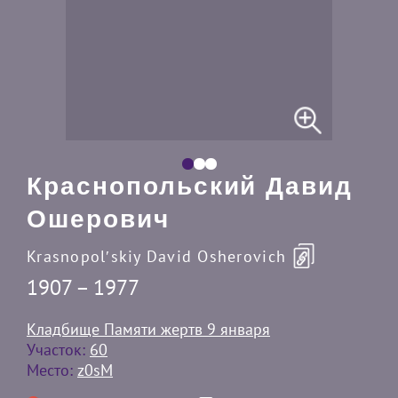
Краснопольский Давид
Ошерович
Krasnopolʹskiy David Osherovich
1907 – 1977
Кладбище Памяти жертв 9 января
Участок:
60
Место:
z0sM