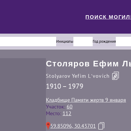
ПОИСК МОГИ
Инициалы
Год рождения
Столяров Ефим Л
Stolyarov Yefim Lʹvovich
1910 – 1979
Кладбище Памяти жертв 9 января
Участок:
60
Место:
112
59.85096, 30.43701