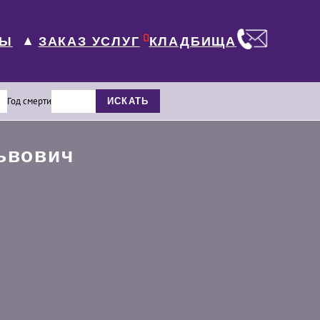
0
ЛЫ
КЛАДБИЩА
ЗАКАЗ УСЛУГ
▼
Год смерти
ИСКАТЬ
ьвович