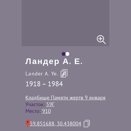
Ландер А. Е.
Lander A. Ye.
1918 – 1984
Кладбище Памяти жертв 9 января
Участок:
59Г
Место:
910
59.851688, 30.438004