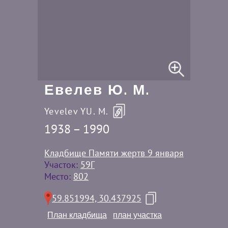
Евелев Ю. М.
Yevelev YU. M.
1938 – 1990
Кладбище Памяти жертв 9 января
Участок:
59Г
Место:
802
59.851994, 30.437925
План кладбища
план участка