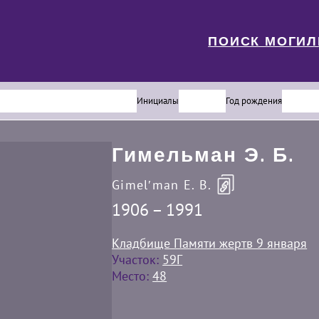
ПОИСК МОГИ
Инициалы
Год рождения
Гимельман Э. Б.
Gimelʹman E. B.
1906 – 1991
Кладбище Памяти жертв 9 января
Участок:
59Г
Место:
48