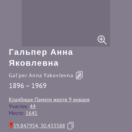
Гальпер Анна
Яковлевна
Galʹper Anna Yakovlevna
1896 – 1969
Кладбище Памяти жертв 9 января
Участок:
44
Место:
1641
59.847954, 30.433588