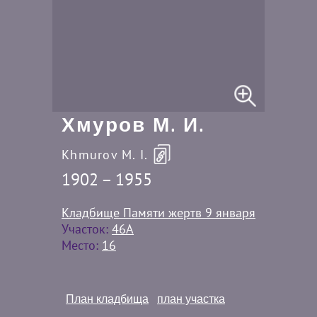
Хмуров М. И.
Khmurov M. I.
1902 – 1955
Кладбище Памяти жертв 9 января
Участок:
46A
Место:
16
План кладбища
план участка