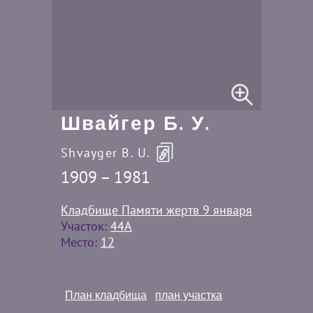
Швайгер Б. У.
Shvayger B. U.
1909 – 1981
Кладбище Памяти жертв 9 января
Участок:
44A
Место:
12
План кладбища
план участка