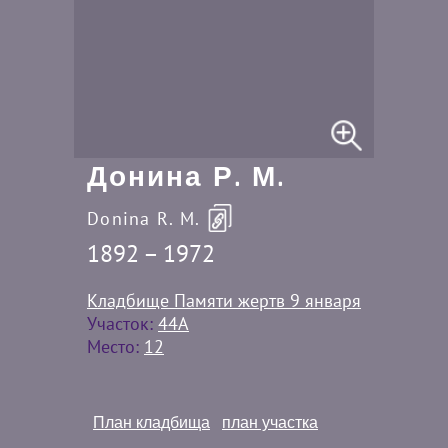
Донина Р. М.
Donina R. M.
1892 – 1972
Кладбище Памяти жертв 9 января
Участок:
44A
Место:
12
План кладбища
план участка