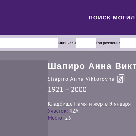
ПОИСК МОГИ
Инициалы
Год рождения
Шапиро Анна Вик
Shapiro Anna Viktorovna
1921 – 2000
Кладбище Памяти жертв 9 января
Участок:
42A
Место:
23