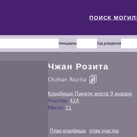
ПОИСК МОГИ
Инициалы
Год рождения
Чжан Розита
Chzhan Rozita
Кладбище Памяти жертв 9 января
Участок:
42A
Место:
11
План кладбища
план участка