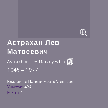
Астрахан Лев
Матвеевич
Astrakhan Lev Matveyevich
1945 – 1977
Кладбище Памяти жертв 9 января
Участок:
42A
Место:
1