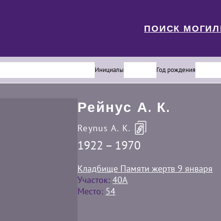
ПОИСК МОГИ
Инициалы
Год рождения
Рейнус А. К.
Reynus A. K.
1922 – 1970
Кладбище Памяти жертв 9 января
Участок:
40A
Место:
54