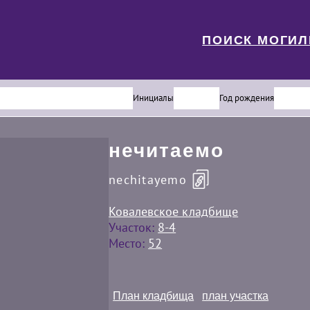
ПОИСК МОГИ
Инициалы
Год рождения
нечитаемо
nechitayemo
Ковалевское кладбище
Участок:
8-4
Место:
52
План кладбища
план участка