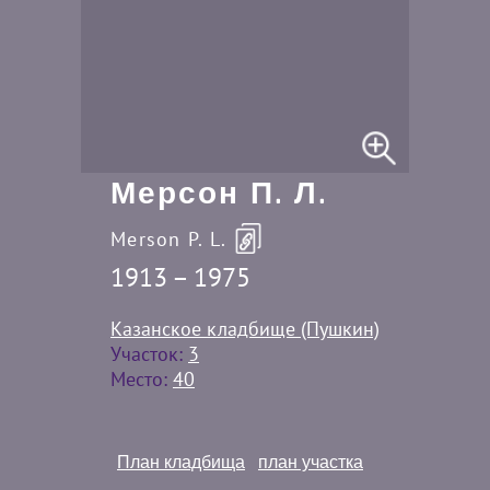
Мерсон П. Л.
Merson P. L.
1913 – 1975
Казанское кладбище (Пушкин)
Участок:
3
Место:
40
План кладбища
план участка