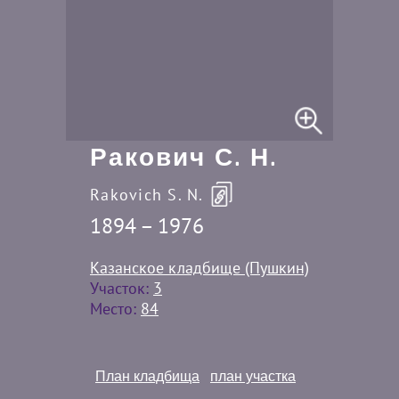
Ракович С. Н.
Rakovich S. N.
1894 – 1976
Казанское кладбище (Пушкин)
Участок:
3
Место:
84
План кладбища
план участка