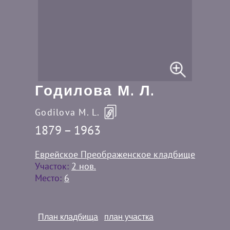
Годилова М. Л.
Godilova M. L.
1879 – 1963
Еврейское Преображенское кладбище
Участок:
2 нов.
Место:
6
План кладбища
план участка