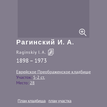
Рагинский И. А.
Raginskiy I. A.
1898 – 1973
Еврейское Преображенское кладбище
Участок:
5-2 ст.
Место:
28
План кладбища
план участка