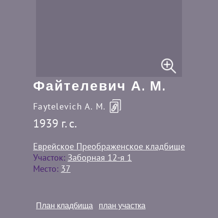
Файтелевич А. М.
Faytelevich A. M.
1939 г. c.
Еврейское Преображенское кладбище
Участок:
Заборная 12-я 1
Место:
37
План кладбища
план участка