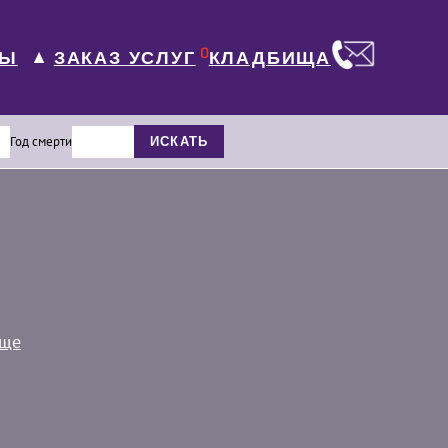
0
ЛЫ
КЛАДБИЩА
ЗАКАЗ УСЛУГ
▼
Год смерти
ИСКАТЬ
ище