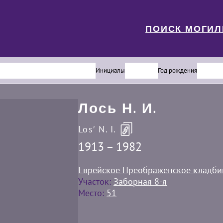
ПОИСК МОГИ
Инициалы
Год рождения
Лось Н. И.
Losʹ N. I.
1913 – 1982
Еврейское Преображенское кладб
Участок:
Заборная 8-я
Место:
51